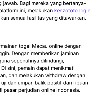
 jawab. Bagi mereka yang bertanya-
latform ini, melakukan
kenzototo login
kan semua fasilitas yang ditawarkan.
mainan togel Macau online dengan
nggih. Dengan memberikan jaminan
guna sepenuhnya dilindungi,
 sini, pemain dapat menikmati
ndian, dan melakukan withdraw dengan
i dan umpan balik positif dari ribuan
pasar perjudian online Indonesia.