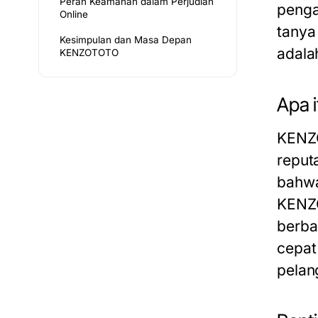
Peran Keamanan dalam Perjudian
penga
Online
tanya
Kesimpulan dan Masa Depan
adala
KENZOTOTO
Apa 
KENZO
reput
bahwa
KENZO
berba
cepat
pelan