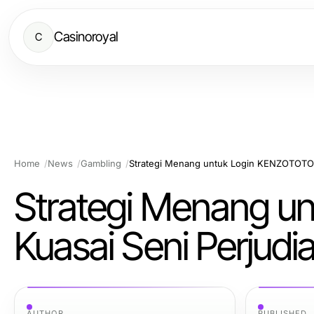
Casinoroyal
C
Home
News
Gambling
Strategi Menang u
Kuasai Seni Perjudi
AUTHOR
PUBLISHED