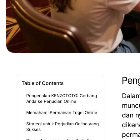
Peng
Table of Contents
Dalam
Pengenalan KENZOTOTO: Gerbang
Anda ke Perjudian Online
muncu
Memahami Permainan Togel Online
dan n
diken
Strategi untuk Perjudian Online yang
Sukses
perma