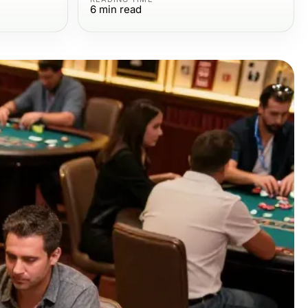
6
min read