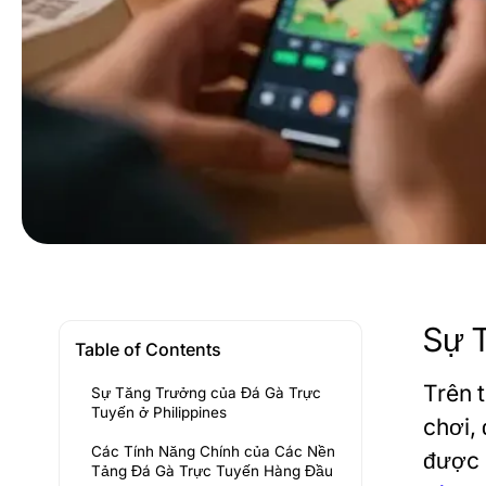
Sự T
Table of Contents
Trên 
Sự Tăng Trưởng của Đá Gà Trực
Tuyến ở Philippines
chơi, 
Các Tính Năng Chính của Các Nền
được 
Tảng Đá Gà Trực Tuyến Hàng Đầu