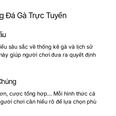
g Đá Gà Trực Tuyến
ấu
ểu sâu sắc về thống kê gà và lịch sử
 này giúp người chơi đưa ra quyết định
Chúng
ơn, cược tổng hợp... Mỗi hình thức cá
gười chơi cần hiểu rõ để lựa chọn phù