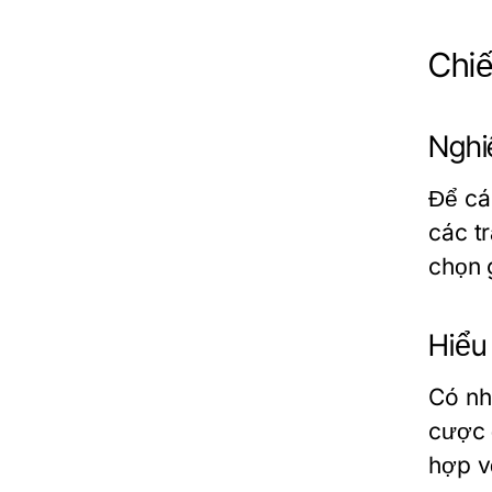
Chi
Nghi
Để cá
các t
chọn 
Hiểu
Có nh
cược 
hợp v