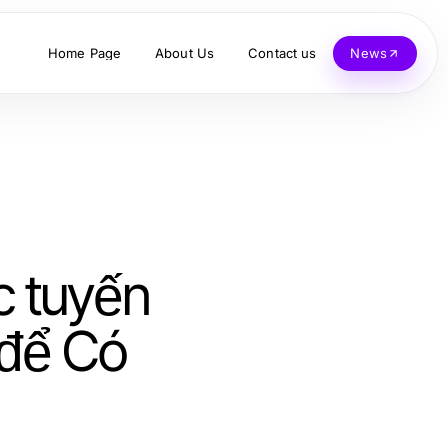
Home Page
About Us
Contact us
News
c tuyến
 để Có