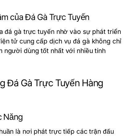
Tâm của Đá Gà Trực Tuyến
a đá gà trực tuyến nhờ vào sự phát triển
iện tử cung cấp dịch vụ đá gà không chỉ
 người dùng tốt nhất với nhiều tính
ng Đá Gà Trực Tuyến Hàng
c Năng
uần là nơi phát trực tiếp các trận đấu