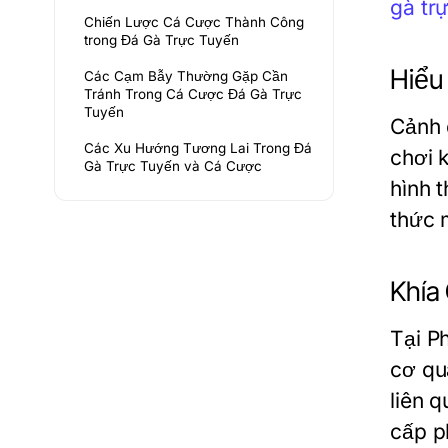
gà trự
Chiến Lược Cá Cược Thành Công
trong Đá Gà Trực Tuyến
Hiểu
Các Cạm Bẫy Thường Gặp Cần
Tránh Trong Cá Cược Đá Gà Trực
Tuyến
Cảnh 
Các Xu Hướng Tương Lai Trong Đá
chơi 
Gà Trực Tuyến và Cá Cược
hình 
thức 
Khía
Tại P
cơ qu
liên 
cấp p