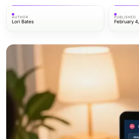
AUTHOR
PUBLISHED
Lori Bates
February 4