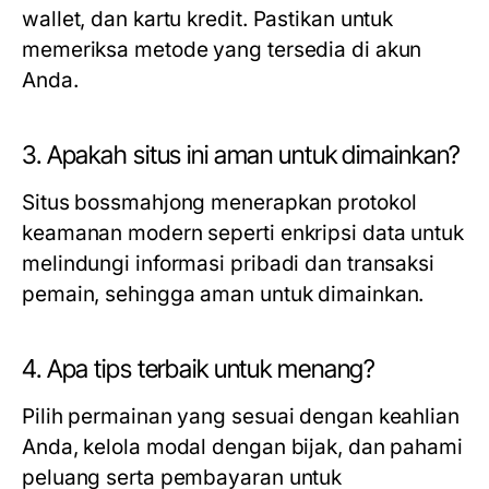
wallet, dan kartu kredit. Pastikan untuk
memeriksa metode yang tersedia di akun
Anda.
3. Apakah situs ini aman untuk dimainkan?
Situs bossmahjong menerapkan protokol
keamanan modern seperti enkripsi data untuk
melindungi informasi pribadi dan transaksi
pemain, sehingga aman untuk dimainkan.
4. Apa tips terbaik untuk menang?
Pilih permainan yang sesuai dengan keahlian
Anda, kelola modal dengan bijak, dan pahami
peluang serta pembayaran untuk