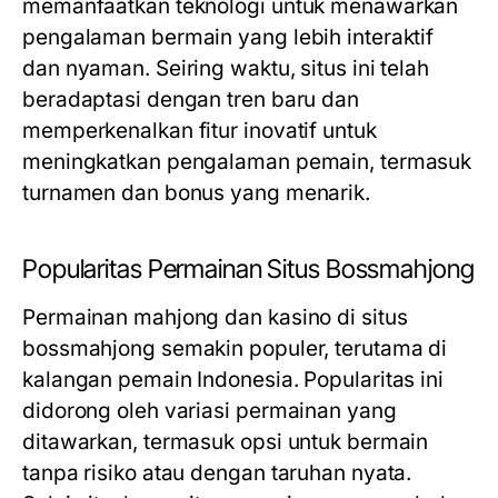
memanfaatkan teknologi untuk menawarkan
pengalaman bermain yang lebih interaktif
dan nyaman. Seiring waktu, situs ini telah
beradaptasi dengan tren baru dan
memperkenalkan fitur inovatif untuk
meningkatkan pengalaman pemain, termasuk
turnamen dan bonus yang menarik.
Popularitas Permainan Situs Bossmahjong
Permainan mahjong dan kasino di situs
bossmahjong semakin populer, terutama di
kalangan pemain Indonesia. Popularitas ini
didorong oleh variasi permainan yang
ditawarkan, termasuk opsi untuk bermain
tanpa risiko atau dengan taruhan nyata.