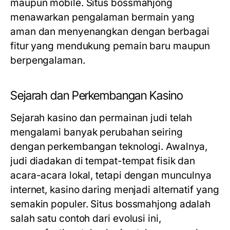
maupun mobile.
Situs bossmahjong
menawarkan pengalaman bermain yang
aman dan menyenangkan dengan berbagai
fitur yang mendukung pemain baru maupun
berpengalaman.
Sejarah dan Perkembangan Kasino
Sejarah kasino dan permainan judi telah
mengalami banyak perubahan seiring
dengan perkembangan teknologi. Awalnya,
judi diadakan di tempat-tempat fisik dan
acara-acara lokal, tetapi dengan munculnya
internet, kasino daring menjadi alternatif yang
semakin populer. Situs bossmahjong adalah
salah satu contoh dari evolusi ini,