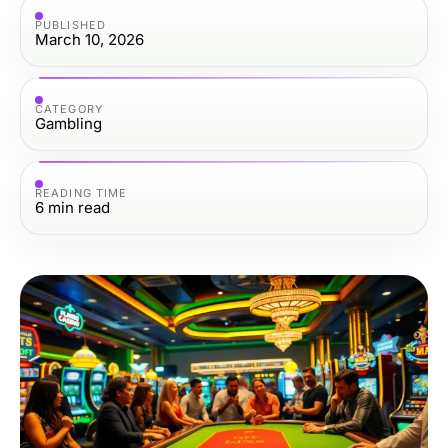
PUBLISHED
March 10, 2026
CATEGORY
Gambling
READING TIME
6
min read