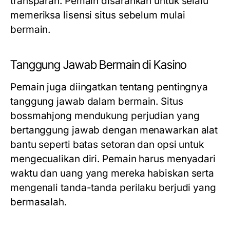
transparan. Pemain disarankan untuk selalu
memeriksa lisensi situs sebelum mulai
bermain.
Tanggung Jawab Bermain di Kasino
Pemain juga diingatkan tentang pentingnya
tanggung jawab dalam bermain. Situs
bossmahjong mendukung perjudian yang
bertanggung jawab dengan menawarkan alat
bantu seperti batas setoran dan opsi untuk
mengecualikan diri. Pemain harus menyadari
waktu dan uang yang mereka habiskan serta
mengenali tanda-tanda perilaku berjudi yang
bermasalah.