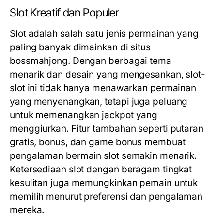
Slot Kreatif dan Populer
Slot adalah salah satu jenis permainan yang
paling banyak dimainkan di situs
bossmahjong. Dengan berbagai tema
menarik dan desain yang mengesankan, slot-
slot ini tidak hanya menawarkan permainan
yang menyenangkan, tetapi juga peluang
untuk memenangkan jackpot yang
menggiurkan. Fitur tambahan seperti putaran
gratis, bonus, dan game bonus membuat
pengalaman bermain slot semakin menarik.
Ketersediaan slot dengan beragam tingkat
kesulitan juga memungkinkan pemain untuk
memilih menurut preferensi dan pengalaman
mereka.