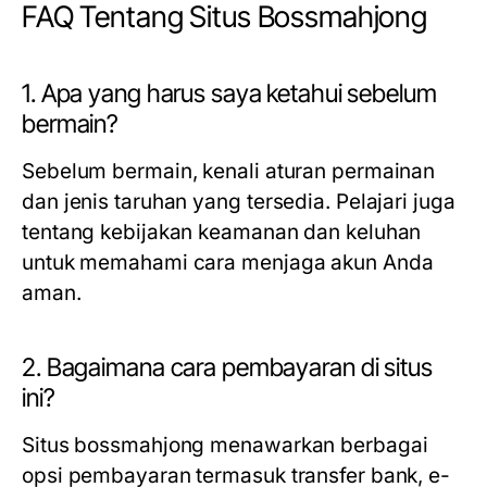
FAQ Tentang Situs Bossmahjong
1. Apa yang harus saya ketahui sebelum
bermain?
Sebelum bermain, kenali aturan permainan
dan jenis taruhan yang tersedia. Pelajari juga
tentang kebijakan keamanan dan keluhan
untuk memahami cara menjaga akun Anda
aman.
2. Bagaimana cara pembayaran di situs
ini?
Situs bossmahjong menawarkan berbagai
opsi pembayaran termasuk transfer bank, e-